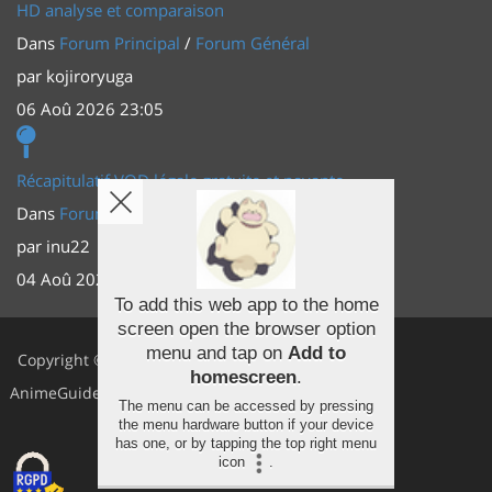
HD analyse et comparaison
Dans
Forum Principal
/
Forum Général
par
kojiroryuga
06 Aoû 2026 23:05
Récapitulatif VOD légale gratuite et payante
Dans
Forum Principal
/
Actus (TV, vidéo, web)
par
inu22
04 Aoû 2026 20:30
To add this web app to the home
screen open the browser option
Facebook
menu and tap on
Add to
Copyright ©
homescreen
.
Youtube
AnimeGuides
The menu can be accessed by pressing
Twitter
the menu hardware button if your device
has one, or by tapping the top right menu
icon
.
Instagram