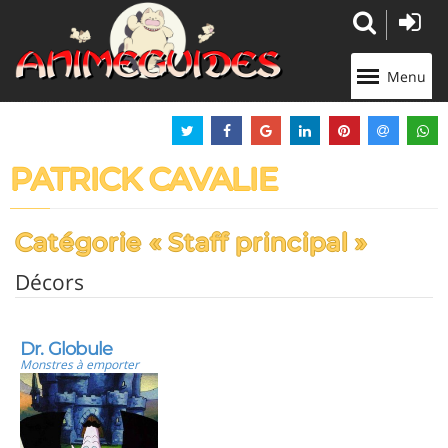
Panneau de gestion des cookies
Menu
PATRICK CAVALIE
Catégorie « Staff principal »
Décors
Dr. Globule
Monstres à emporter