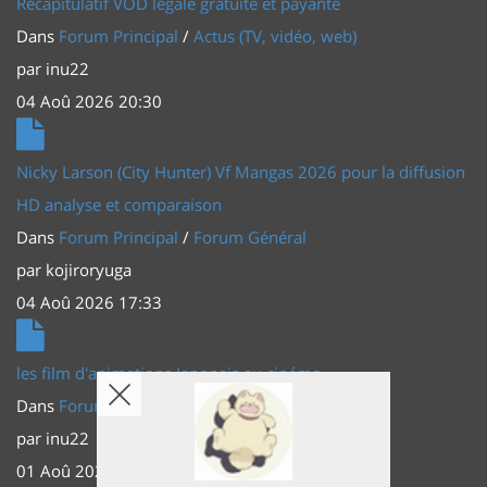
Récapitulatif VOD légale gratuite et payante
Dans
Forum Principal
/
Actus (TV, vidéo, web)
par
inu22
04 Aoû 2026 20:30
Nicky Larson (City Hunter) Vf Mangas 2026 pour la diffusion
HD analyse et comparaison
Dans
Forum Principal
/
Forum Général
par
kojiroryuga
04 Aoû 2026 17:33
les film d'animations Japonais au cinéma
Dans
Forum Principal
/
Actus (TV, vidéo, web)
par
inu22
01 Aoû 2026 20:56