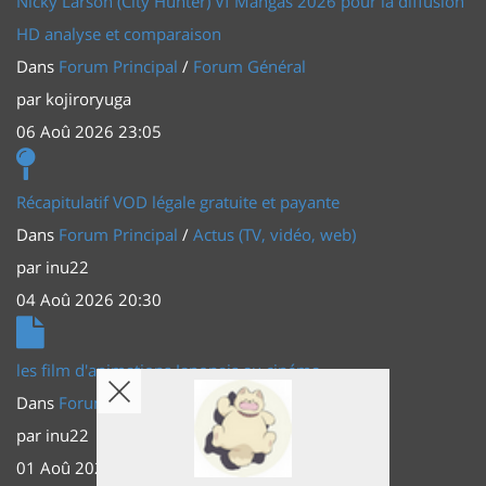
Nicky Larson (City Hunter) Vf Mangas 2026 pour la diffusion
HD analyse et comparaison
Dans
Forum Principal
/
Forum Général
par
kojiroryuga
06 Aoû 2026 23:05
Récapitulatif VOD légale gratuite et payante
Dans
Forum Principal
/
Actus (TV, vidéo, web)
par
inu22
04 Aoû 2026 20:30
les film d'animations Japonais au cinéma
Dans
Forum Principal
/
Actus (TV, vidéo, web)
par
inu22
01 Aoû 2026 20:56