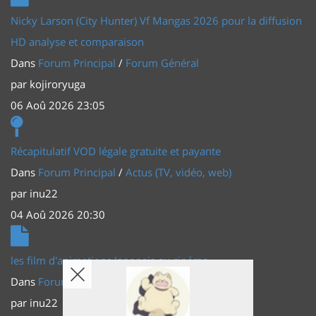
Nicky Larson (City Hunter) Vf Mangas 2026 pour la diffusion
HD analyse et comparaison
Dans
Forum Principal
/
Forum Général
par
kojiroryuga
06 Aoû 2026 23:05
Récapitulatif VOD légale gratuite et payante
Dans
Forum Principal
/
Actus (TV, vidéo, web)
par
inu22
04 Aoû 2026 20:30
les film d'animations Japonais au cinéma
Dans
Forum Principal
/
Actus (TV, vidéo, web)
par
inu22