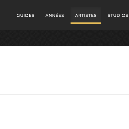
GUIDES
ANNÉES
ARTISTES
STUDIOS