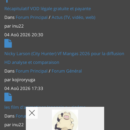
Récapitulatif VOD légale gratuite et payante
Dans
Forum Principal
/
Actus (TV, vidéo, web)
par
inu22
04 Aoû 2026 20:30
Nicky Larson (City Hunter) Vf Mangas 2026 pour la diffusion
HD analyse et comparaison
Dans
Forum Principal
/
Forum Général
par
kojiroryuga
04 Aoû 2026 17:33
les film d'animations Japonais au cinéma
Dans
Forum Principal
/
Actus (TV, vidéo, web)
par
inu22