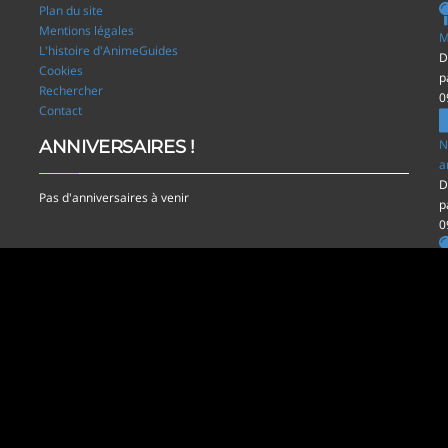
Plan du site
Mentions légales
M
L'histoire d'AnimeGuides
D
Cookies
p
Rechercher
0
Contact
ANNIVERSAIRES !
N
a
D
Pas d'anniversaires à venir
p
0
R
D
p
0