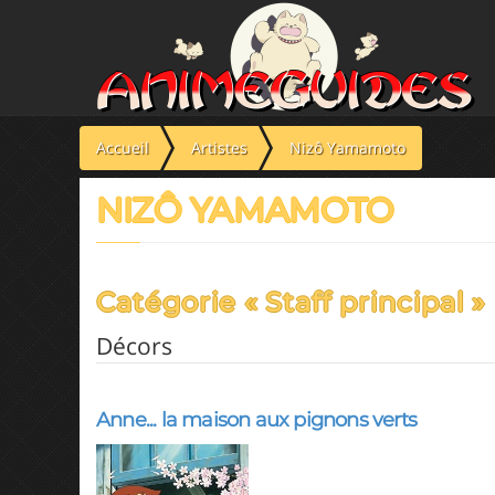
Panneau de gestion des cookies
Accueil
Artistes
Nizô Yamamoto
NIZÔ YAMAMOTO
Catégorie « Staff principal »
Décors
Anne... la maison aux pignons verts