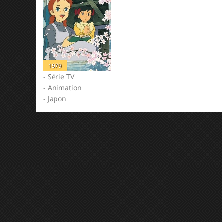
1979
- Série TV
- Animation
- Japon