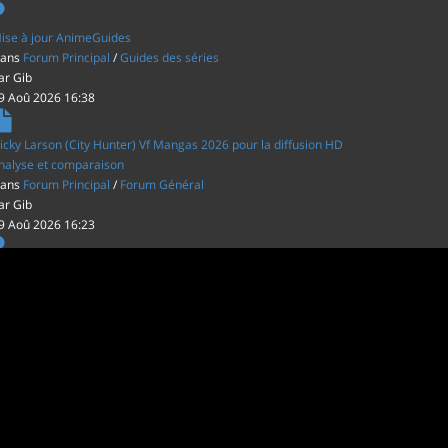
ise à jour AnimeGuides
ans
Forum Principal
/
Guides des séries
ar
Gib
9 Aoû 2026 16:38
icky Larson (City Hunter) Vf Mangas 2026 pour la diffusion HD
nalyse et comparaison
ans
Forum Principal
/
Forum Général
ar
Gib
9 Aoû 2026 16:23
écapitulatif VOD légale gratuite et payante
ans
Forum Principal
/
Actus (TV, vidéo, web)
ar
inu22
4 Aoû 2026 20:30