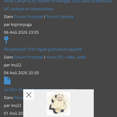
Nicky Larson (City Hunter) Vf Mangas 2026 pour la diffusion
HD analyse et comparaison
Dans
Forum Principal
/
Forum Général
par
kojiroryuga
06 Aoû 2026 23:05
Récapitulatif VOD légale gratuite et payante
Dans
Forum Principal
/
Actus (TV, vidéo, web)
par
inu22
04 Aoû 2026 20:30
les film d'animations Japonais au cinéma
Dans
Forum Principal
/
Actus (TV, vidéo, web)
par
inu22
01 Aoû 2026 20:56