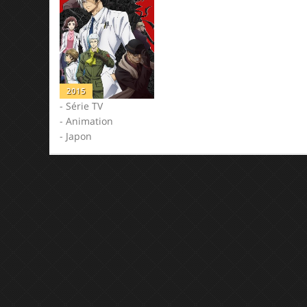
2015
- Série TV
- Animation
- Japon