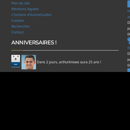
Plan du site
Mentions légales
N
L'histoire d'AnimeGuides
a
Cookies
D
Rechercher
p
Contact
0
ANNIVERSAIRES !
R
D
p
9
Dans 2 jours,
aura 25 ans !
arthurknows
0
Aoû
l
D
p
0