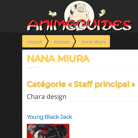
Panneau de gestion des cookies
Accueil
Artistes
Nana Miura
NANA MIURA
Catégorie « Staff principal »
Chara design
Young Black Jack