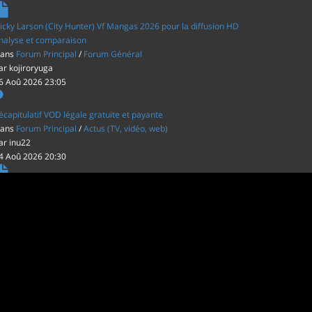
icky Larson (City Hunter) Vf Mangas 2026 pour la diffusion HD
nalyse et comparaison
ans
Forum Principal
/
Forum Général
ar
kojiroryuga
6 Aoû 2026 23:05
écapitulatif VOD légale gratuite et payante
ans
Forum Principal
/
Actus (TV, vidéo, web)
ar
inu22
4 Aoû 2026 20:30
es film d'animations Japonais au cinéma
ans
Forum Principal
/
Actus (TV, vidéo, web)
ar
inu22
1 Aoû 2026 20:56