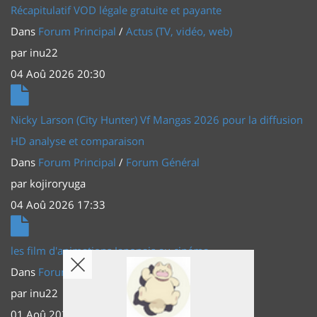
Récapitulatif VOD légale gratuite et payante
Dans
Forum Principal
/
Actus (TV, vidéo, web)
par
inu22
04 Aoû 2026 20:30
Nicky Larson (City Hunter) Vf Mangas 2026 pour la diffusion
HD analyse et comparaison
Dans
Forum Principal
/
Forum Général
par
kojiroryuga
04 Aoû 2026 17:33
les film d'animations Japonais au cinéma
Dans
Forum Principal
/
Actus (TV, vidéo, web)
par
inu22
01 Aoû 2026 20:56