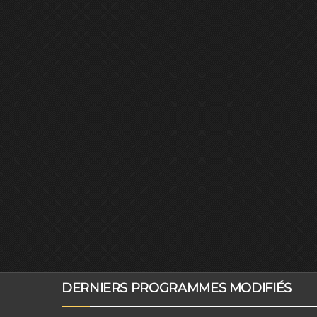
DERNIERS PROGRAMMES MODIFIÉS