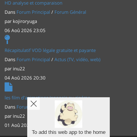
HD analyse et comparaison
Dans
Forum Principal
/
Forum Général
par
kojiroryuga
06 Aoû 2026 23:05
Récapitulatif VOD légale gratuite et payante
Dans
Forum Principal
/
Actus (TV, vidéo, web)
par
inu22
04 Aoû 2026 20:30
les film d'animations Japonais au cinéma
Dans
Forum Principal
/
Actus (TV, vidéo, web)
par
inu22
01 Aoû 2026 20:56
To add this web app to the home