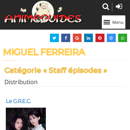
Panneau de gestion des cookies
Menu
MIGUEL FERREIRA
Catégorie « Staff épisodes »
Distribution
Le G.R.E.C.