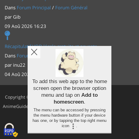
Dans
Forum Principal
/
Forum Général
par
Gib
09 Aoû 2026 16:23
Récapitulatif VOD légale gratuite et payante
Dans
Forum Principal
/
Actus (TV, vidéo, web)
par
inu22
04 Aoû 2026 20:30
To add this web app to the home
screen open the browser option
Facebook
menu and tap on
Add to
Copyright ©
homescreen
.
Youtube
AnimeGuides
The menu can be accessed by pressing
the menu hardware button if your device
Twitter
has one, or by tapping the top right menu
icon
.
Instagram