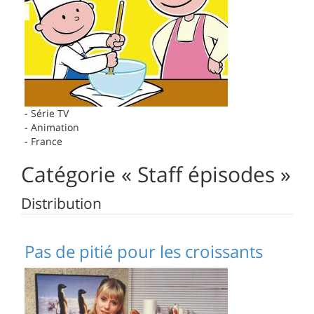
4-2005
- Série TV
- Animation
- France
Catégorie « Staff épisodes »
Distribution
Pas de pitié pour les croissants