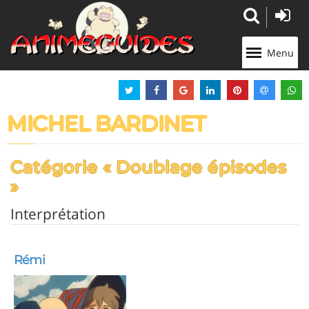
Panneau de gestion des cookies
Menu
MICHEL BARDINET
Catégorie « Doublage épisodes
»
Interprétation
Rémi