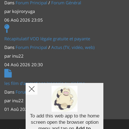
Dans
Forum Principal
/
Forum Général
par
kojiroryuga
06 Aoû 2026 23:05
Récapitulatif VOD légale gratuite et payante
Dans
Forum Principal
/
Actus (TV, vidéo, web)
par
inu22
04 Aoû 2026 20:30
les film d'animations Japonais au cinéma
Dans
Forum Principal
/
Actus (TV, vidéo, web)
par
inu22
01 Aoû 2026 20:56
To add this web app to the home
screen open the browser option
Facebook
menu and tap on
Add to