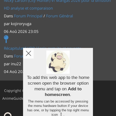
Nicky Larson (City Hunter) Vf Mangas 2026 pour la diffusion
HD analyse et comparaison
Dans
Forum Principal
/
Forum Général
par
kojiroryuga
06 Aoû 2026 23:05
Récapitulatif VOD légale gratuite et payante
Dans
Forum Principal
/
Actus (TV, vidéo, web)
par
inu22
04 Aoû 2026 20:30
To add this web app to the home
screen open the browser option
Facebook
menu and tap on
Add to
Copyright ©
homescreen
.
Youtube
AnimeGuides
The menu can be accessed by pressing
Twitter
the menu hardware button if your device
has one, or by tapping the top right menu
icon
.