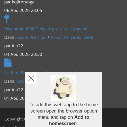
par
kojiroryuga
06 Aoû 2026 23:05
Récapitulatif VOD légale gratuite et payante
Dans
Forum Principal
/
Actus (TV, vidéo, web)
par
inu22
04 Aoû 2026 20:30
les film d'animations Japonais au cinéma
Dans
Forum Principal
/
Actus (TV, vidéo, web)
par
inu22
01 Aoû 2026 20:56
To add this web app to the home
screen open the browser option
Facebook
menu and tap on
Add to
Copyright ©
homescreen
.
Youtube