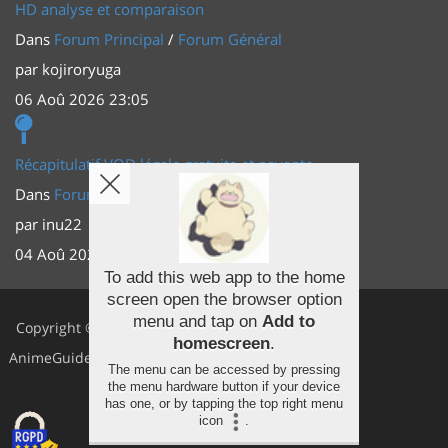
HD analyse et comparaison
Dans
Forum Principal
/
Forum Général
par
kojiroryuga
06 Aoû 2026 23:05
Récapitulatif VOD légale gratuite et payante
Dans
Forum Principal
/
Actus (TV, vidéo, web)
par
inu22
04 Aoû 2026 20:30
To add this web app to the home
screen open the browser option
Facebook
menu and tap on
Add to
Copyright ©
homescreen
.
Youtube
AnimeGuides
The menu can be accessed by pressing
Twitter
the menu hardware button if your device
has one, or by tapping the top right menu
icon
.
Instagram