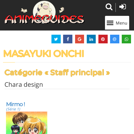
Panneau de gestion des cookies
Menu
MASAYUKI ONCHI
Catégorie « Staff principal »
Chara design
Mirmo !
(Série 1)