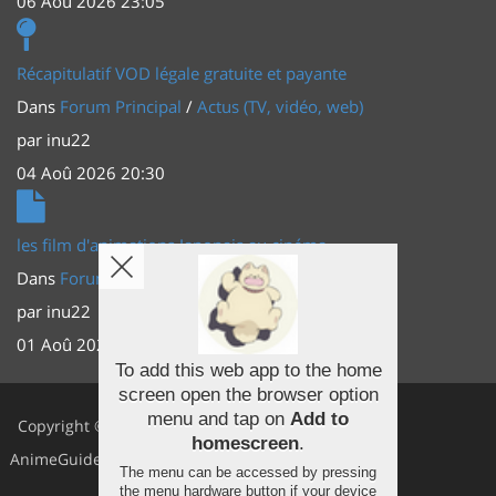
06 Aoû 2026 23:05
Récapitulatif VOD légale gratuite et payante
Dans
Forum Principal
/
Actus (TV, vidéo, web)
par
inu22
04 Aoû 2026 20:30
les film d'animations Japonais au cinéma
Dans
Forum Principal
/
Actus (TV, vidéo, web)
par
inu22
01 Aoû 2026 20:56
To add this web app to the home
screen open the browser option
Facebook
menu and tap on
Add to
Copyright ©
homescreen
.
Youtube
AnimeGuides
The menu can be accessed by pressing
Twitter
the menu hardware button if your device