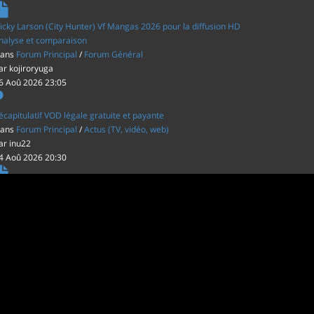
icky Larson (City Hunter) Vf Mangas 2026 pour la diffusion HD
nalyse et comparaison
ans
Forum Principal
/
Forum Général
ar
kojiroryuga
6 Aoû 2026 23:05
écapitulatif VOD légale gratuite et payante
ans
Forum Principal
/
Actus (TV, vidéo, web)
ar
inu22
4 Aoû 2026 20:30
es film d'animations Japonais au cinéma
ans
Forum Principal
/
Actus (TV, vidéo, web)
ar
inu22
1 Aoû 2026 20:56