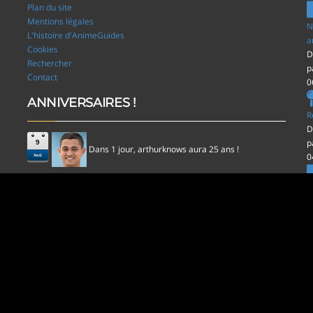
Plan du site
Mentions légales
N
L'histoire d'AnimeGuides
a
Cookies
D
Rechercher
p
Contact
0
ANNIVERSAIRES !
R
D
p
9
Dans 1 jour,
aura 25 ans !
arthurknows
0
Aoû
l
D
p
0