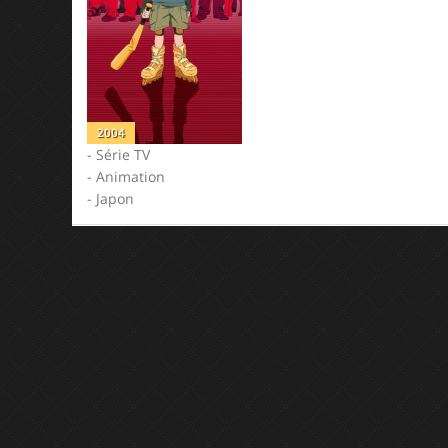
2004
- Série TV
- Animation
- Japon