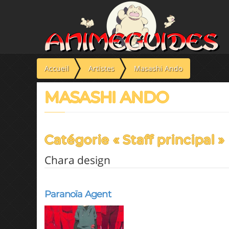
Panneau de gestion des cookies
Accueil
Artistes
Masashi Ando
MASASHI ANDO
Catégorie « Staff principal »
Chara design
Paranoïa Agent