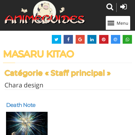
Panneau de gestion des cookies
Menu
MASARU KITAO
Catégorie « Staff principal »
Chara design
Death Note