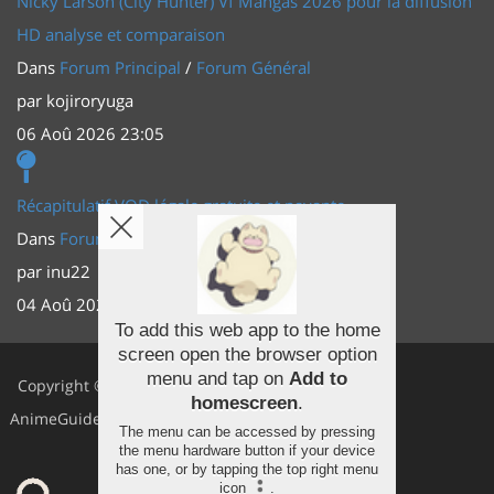
Nicky Larson (City Hunter) Vf Mangas 2026 pour la diffusion
HD analyse et comparaison
Dans
Forum Principal
/
Forum Général
par
kojiroryuga
06 Aoû 2026 23:05
Récapitulatif VOD légale gratuite et payante
Dans
Forum Principal
/
Actus (TV, vidéo, web)
par
inu22
04 Aoû 2026 20:30
To add this web app to the home
screen open the browser option
Facebook
menu and tap on
Add to
Copyright ©
homescreen
.
Youtube
AnimeGuides
The menu can be accessed by pressing
Twitter
the menu hardware button if your device
has one, or by tapping the top right menu
icon
.