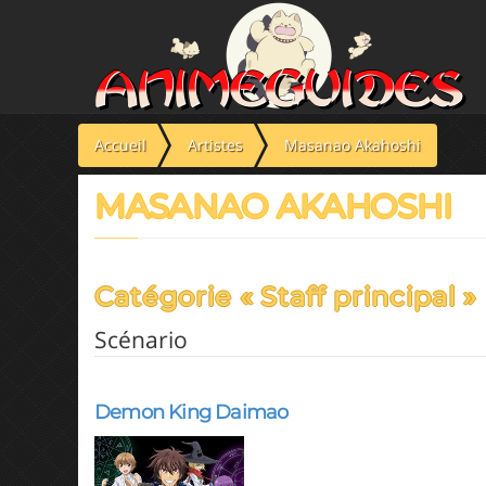
Panneau de gestion des cookies
Accueil
Artistes
Masanao Akahoshi
MASANAO AKAHOSHI
Catégorie « Staff principal »
Scénario
Demon King Daimao