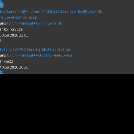
icky Larson (City Hunter) Vf Mangas 2026 pour la diffusion HD
nalyse et comparaison
ans
Forum Principal
/
Forum Général
ar
kojiroryuga
6 Aoû 2026 23:05
écapitulatif VOD légale gratuite et payante
ans
Forum Principal
/
Actus (TV, vidéo, web)
ar
inu22
4 Aoû 2026 20:30
es film d'animations Japonais au cinéma
ans
Forum Principal
/
Actus (TV, vidéo, web)
ar
inu22
1 Aoû 2026 20:56