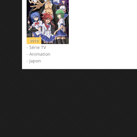
2010
- Série TV
- Animation
- Japon