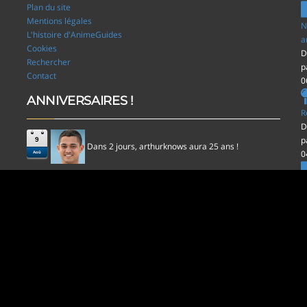
Plan du site
Mentions légales
N
L'histoire d'AnimeGuides
a
Cookies
D
Rechercher
p
Contact
0
ANNIVERSAIRES !
R
D
p
9
Dans 2 jours,
aura 25 ans !
arthurknows
0
Aoû
l
D
p
0