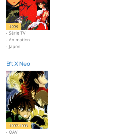
1996
- Série TV
- Animation
- Japon
B't X Neo
1997-1998
- OAV