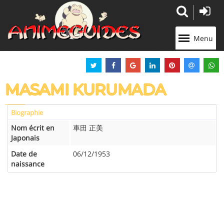
Panneau de gestion des cookies
Menu
MASAMI KURUMADA
Biographie
Nom écrit en
車田 正美
Japonais
Date de
06/12/1953
naissance