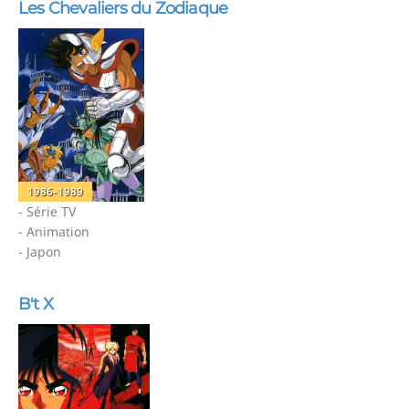
Les Chevaliers du Zodiaque
1986-1989
- Série TV
- Animation
- Japon
B't X