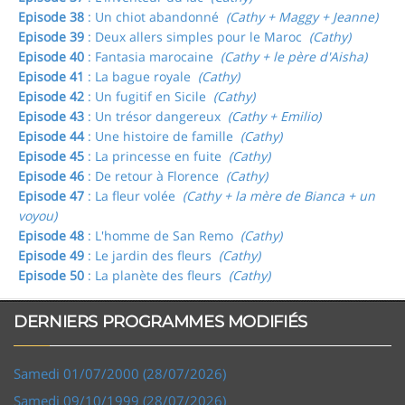
Episode 38
: Un chiot abandonné
(Cathy + Maggy + Jeanne)
Episode 39
: Deux allers simples pour le Maroc
(Cathy)
Episode 40
: Fantasia marocaine
(Cathy + le père d'Aisha)
Episode 41
: La bague royale
(Cathy)
Episode 42
: Un fugitif en Sicile
(Cathy)
Episode 43
: Un trésor dangereux
(Cathy + Emilio)
Episode 44
: Une histoire de famille
(Cathy)
Episode 45
: La princesse en fuite
(Cathy)
Episode 46
: De retour à Florence
(Cathy)
Episode 47
: La fleur volée
(Cathy + la mère de Bianca + un
voyou)
Episode 48
: L'homme de San Remo
(Cathy)
Episode 49
: Le jardin des fleurs
(Cathy)
Episode 50
: La planète des fleurs
(Cathy)
DERNIERS PROGRAMMES MODIFIÉS
Samedi 01/07/2000 (28/07/2026)
Samedi 09/10/1999 (28/07/2026)