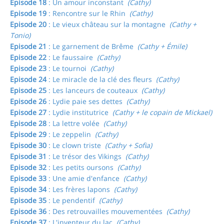
Episode 18
: Un amour inconstant
(Cathy)
Episode 19
: Rencontre sur le Rhin
(Cathy)
Episode 20
: Le vieux château sur la montagne
(Cathy +
Tonio)
Episode 21
: Le garnement de Brême
(Cathy + Émile)
Episode 22
: Le faussaire
(Cathy)
Episode 23
: Le tournoi
(Cathy)
Episode 24
: Le miracle de la clé des fleurs
(Cathy)
Episode 25
: Les lanceurs de couteaux
(Cathy)
Episode 26
: Lydie paie ses dettes
(Cathy)
Episode 27
: Lydie institutrice
(Cathy + le copain de Mickael)
Episode 28
: La lettre volée
(Cathy)
Episode 29
: Le zeppelin
(Cathy)
Episode 30
: Le clown triste
(Cathy + Sofia)
Episode 31
: Le trésor des Vikings
(Cathy)
Episode 32
: Les petits oursons
(Cathy)
Episode 33
: Une amie d'enfance
(Cathy)
Episode 34
: Les frères lapons
(Cathy)
Episode 35
: Le pendentif
(Cathy)
Episode 36
: Des retrouvailles mouvementées
(Cathy)
Episode 37
: L'inventeur du lac
(Cathy)