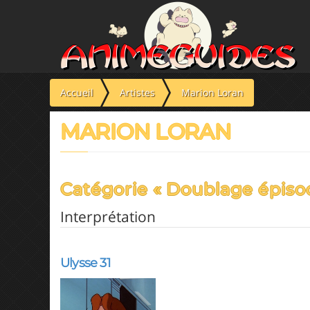
Panneau de gestion des cookies
Accueil
Artistes
Marion Loran
MARION LORAN
Catégorie « Doublage épiso
Interprétation
Ulysse 31