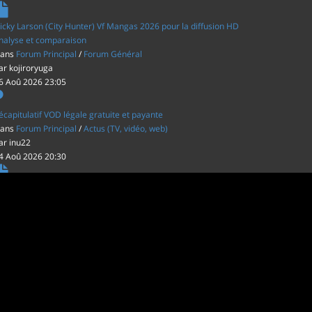
icky Larson (City Hunter) Vf Mangas 2026 pour la diffusion HD
nalyse et comparaison
ans
Forum Principal
/
Forum Général
ar
kojiroryuga
6 Aoû 2026 23:05
écapitulatif VOD légale gratuite et payante
ans
Forum Principal
/
Actus (TV, vidéo, web)
ar
inu22
4 Aoû 2026 20:30
es film d'animations Japonais au cinéma
ans
Forum Principal
/
Actus (TV, vidéo, web)
ar
inu22
1 Aoû 2026 20:56