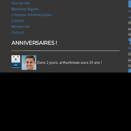
Plan du site
Mentions légales
N
L'histoire d'AnimeGuides
a
Cookies
D
Rechercher
p
Contact
0
ANNIVERSAIRES !
R
D
p
9
Dans 2 jours,
aura 25 ans !
arthurknows
0
Aoû
l
D
p
0