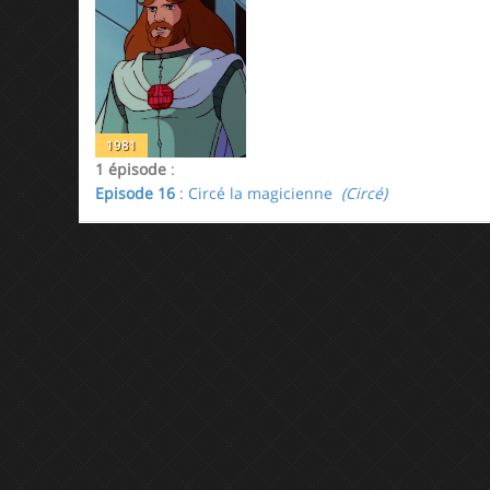
1981
1 épisode
:
Episode 16
: Circé la magicienne
(Circé)