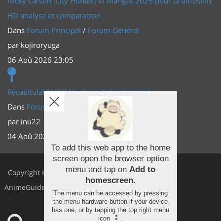
Nicky Larson (City Hunter) Vf Mangas 2026 pour la diffusion
HD analyse et comparaison
Dans
Forum Principal
/
Forum Général
par
kojiroryuga
06 Aoû 2026 23:05
Récapitulatif VOD légale gratuite et payante
Dans
Forum Principal
/
Actus (TV, vidéo, web)
par
inu22
04 Aoû 2026 20:30
To add this web app to the home
screen open the browser option
Facebook
menu and tap on
Add to
Copyright ©
homescreen
.
Youtube
AnimeGuides
The menu can be accessed by pressing
Twitter
the menu hardware button if your device
has one, or by tapping the top right menu
icon
.