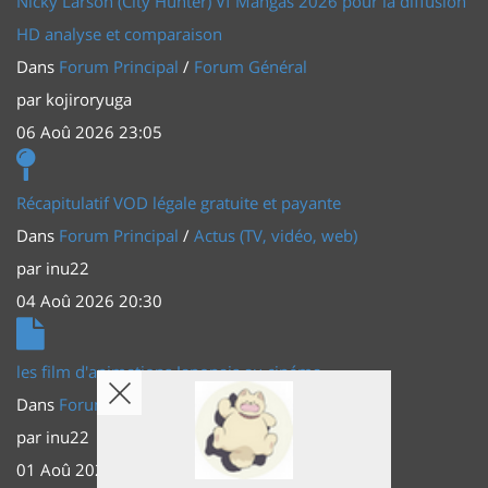
Nicky Larson (City Hunter) Vf Mangas 2026 pour la diffusion
HD analyse et comparaison
Dans
Forum Principal
/
Forum Général
par
kojiroryuga
06 Aoû 2026 23:05
Récapitulatif VOD légale gratuite et payante
Dans
Forum Principal
/
Actus (TV, vidéo, web)
par
inu22
04 Aoû 2026 20:30
les film d'animations Japonais au cinéma
Dans
Forum Principal
/
Actus (TV, vidéo, web)
par
inu22
01 Aoû 2026 20:56