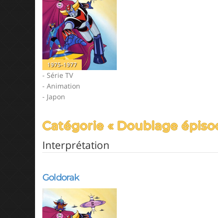
1975-1977
- Série TV
- Animation
- Japon
Catégorie « Doublage épiso
Interprétation
Goldorak