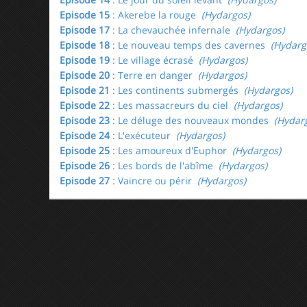
Episode 15
: Akerebe la rouge
(Hydargos)
Episode 17
: La chevauchée infernale
(Hydargos)
Episode 18
: Le nouveau temps des cavernes
(Hydarg
Episode 19
: Le village écrasé
(Hydargos)
Episode 20
: Terre en danger
(Hydargos)
Episode 21
: Les continents submergés
(Hydargos)
Episode 22
: Les massacreurs du ciel
(Hydargos)
Episode 23
: Le déluge des nouveaux mondes
(Hydarg
Episode 24
: L'exécuteur
(Hydargos)
Episode 25
: Les amoureux d'Euphor
(Hydargos)
Episode 26
: Les bords de l'abîme
(Hydargos)
Episode 27
: Vaincre ou périr
(Hydargos)