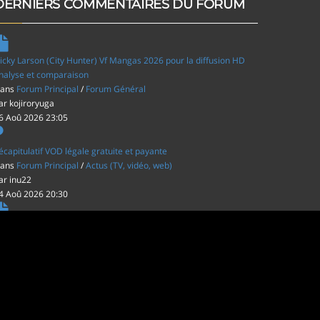
DERNIERS COMMENTAIRES DU FORUM
icky Larson (City Hunter) Vf Mangas 2026 pour la diffusion HD
nalyse et comparaison
ans
Forum Principal
/
Forum Général
ar
kojiroryuga
6 Aoû 2026 23:05
écapitulatif VOD légale gratuite et payante
ans
Forum Principal
/
Actus (TV, vidéo, web)
ar
inu22
4 Aoû 2026 20:30
es film d'animations Japonais au cinéma
ans
Forum Principal
/
Actus (TV, vidéo, web)
ar
inu22
1 Aoû 2026 20:56