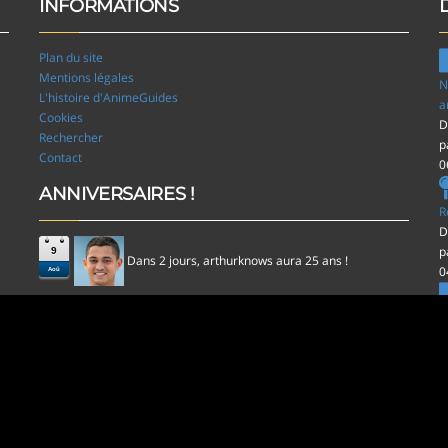
INFORMATIONS
Plan du site
Mentions légales
N
L'histoire d'AnimeGuides
a
Cookies
D
Rechercher
p
Contact
0
ANNIVERSAIRES !
R
D
p
9
Dans 2 jours,
aura 25 ans !
arthurknows
0
Aoû
l
D
p
0