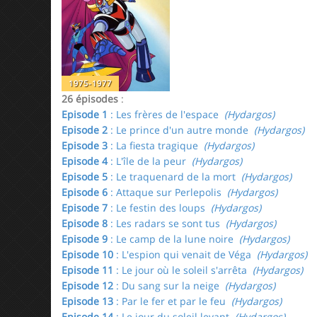
1975-1977
26 épisodes
:
Episode 1
: Les frères de l'espace
(Hydargos)
Episode 2
: Le prince d'un autre monde
(Hydargos)
Episode 3
: La fiesta tragique
(Hydargos)
Episode 4
: L'île de la peur
(Hydargos)
Episode 5
: Le traquenard de la mort
(Hydargos)
Episode 6
: Attaque sur Perlepolis
(Hydargos)
Episode 7
: Le festin des loups
(Hydargos)
Episode 8
: Les radars se sont tus
(Hydargos)
Episode 9
: Le camp de la lune noire
(Hydargos)
Episode 10
: L'espion qui venait de Véga
(Hydargos)
Episode 11
: Le jour où le soleil s'arrêta
(Hydargos)
Episode 12
: Du sang sur la neige
(Hydargos)
Episode 13
: Par le fer et par le feu
(Hydargos)
Episode 14
: Le jour du soleil levant
(Hydargos)