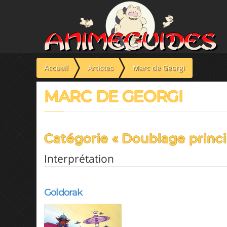
Panneau de gestion des cookies
Accueil
Artistes
Marc de Georgi
MARC DE GEORGI
Catégorie « Doublage princi
Interprétation
Goldorak