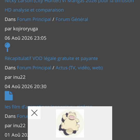
Nicky Larson (City Hunter) Vf Mangas 2026 pour la diffusion
HD analyse et comparaison
Dans
Forum Principal
/
Forum Général
par
kojiroryuga
06 Aoû 2026 23:05
Récapitulatif VOD légale gratuite et payante
Dans
Forum Principal
/
Actus (TV, vidéo, web)
par
inu22
04 Aoû 2026 20:30
les film d'animations Japonais au cinéma
Dans
Forum Principal
/
Actus (TV, vidéo, web)
par
inu22
01 Aoû 2026 20:56