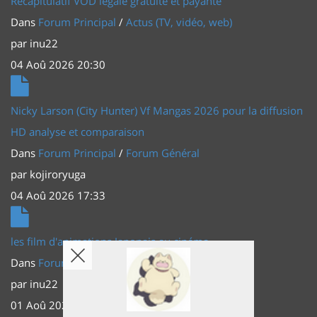
Récapitulatif VOD légale gratuite et payante
Dans
Forum Principal
/
Actus (TV, vidéo, web)
par
inu22
04 Aoû 2026 20:30
Nicky Larson (City Hunter) Vf Mangas 2026 pour la diffusion
HD analyse et comparaison
Dans
Forum Principal
/
Forum Général
par
kojiroryuga
04 Aoû 2026 17:33
les film d'animations Japonais au cinéma
Dans
Forum Principal
/
Actus (TV, vidéo, web)
par
inu22
01 Aoû 2026 20:56