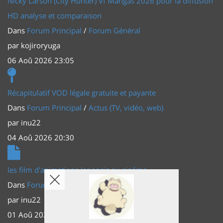
Nicky Larson (City Hunter) Vf Mangas 2026 pour la diffusion
HD analyse et comparaison
Dans
Forum Principal
/
Forum Général
par
kojiroryuga
06 Aoû 2026 23:05
Récapitulatif VOD légale gratuite et payante
Dans
Forum Principal
/
Actus (TV, vidéo, web)
par
inu22
04 Aoû 2026 20:30
les film d'animations Japonais au cinéma
Dans
Forum Principal
/
Actus (TV, vidéo, web)
par
inu22
01 Aoû 2026 20:56