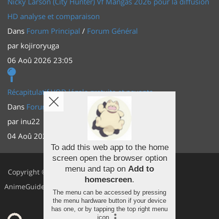
Nicky Larson (City Hunter) Vf Mangas 2026 pour la diffusion
HD analyse et comparaison
Dans
Forum Principal
/
Forum Général
par
kojiroryuga
06 Aoû 2026 23:05
Récapitulatif VOD légale gratuite et payante
Dans
Forum Principal
/
Actus (TV, vidéo, web)
par
inu22
04 Aoû 2026 20:30
To add this web app to the home
screen open the browser option
Facebook
menu and tap on
Add to
Copyright ©
homescreen
.
Youtube
AnimeGuides
The menu can be accessed by pressing
Twitter
the menu hardware button if your device
has one, or by tapping the top right menu
icon
.