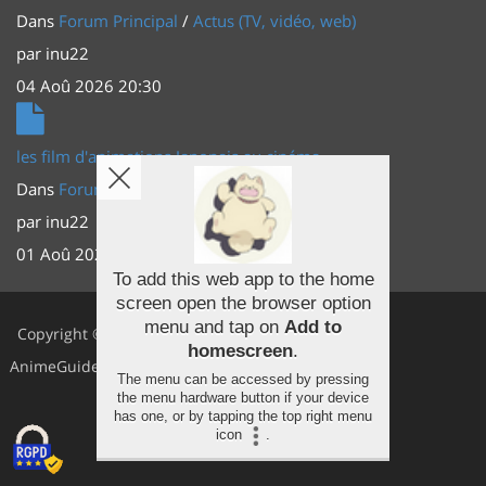
Dans
Forum Principal
/
Actus (TV, vidéo, web)
par
inu22
04 Aoû 2026 20:30
les film d'animations Japonais au cinéma
Dans
Forum Principal
/
Actus (TV, vidéo, web)
par
inu22
01 Aoû 2026 20:56
To add this web app to the home
screen open the browser option
Facebook
menu and tap on
Add to
Copyright ©
homescreen
.
Youtube
AnimeGuides
The menu can be accessed by pressing
Twitter
the menu hardware button if your device
has one, or by tapping the top right menu
icon
.
Instagram