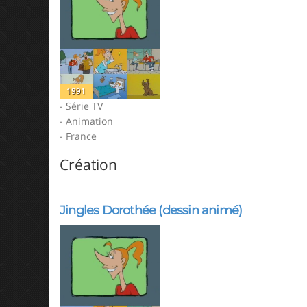
1991
- Série TV
- Animation
- France
Création
Jingles Dorothée (dessin animé)