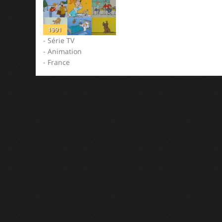
1991
- Série TV
- Animation
- France