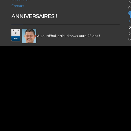
p
Contact
0
ANNIVERSAIRES !
R
D
p
9
Aujourd'hui,
aura 25 ans !
arthurknows
0
Aoû