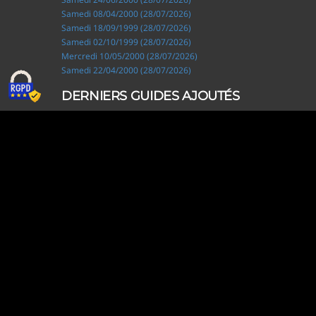
Samedi 08/04/2000 (28/07/2026)
Samedi 18/09/1999 (28/07/2026)
Samedi 02/10/1999 (28/07/2026)
Mercredi 10/05/2000 (28/07/2026)
Samedi 22/04/2000 (28/07/2026)
DERNIERS GUIDES AJOUTÉS
Ripley, les aventuriers de l'étrange (28/07/2026)
Solo Camping for Two (19/07/2026)
Slow Loop (28/06/2026)
Tofffsy (21/06/2026)
Jackson Five (12/06/2026)
Lodoss, la légende du chevalier héroïque (08/06/2026)
Demon King Daimao (25/05/2026)
Mechanical Marie (24/04/2026)
Coppelion (02/04/2026)
Fukumenkei Noise (20/03/2026)
DERNIERS GUIDES MODIFIÉS