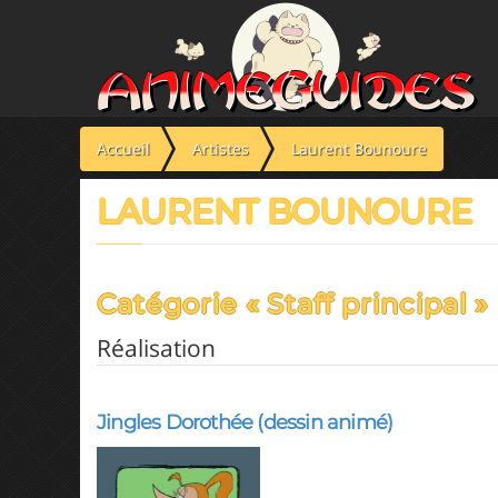
Panneau de gestion des cookies
Accueil
Artistes
Laurent Bounoure
LAURENT BOUNOURE
Catégorie « Staff principal »
Réalisation
Jingles Dorothée (dessin animé)