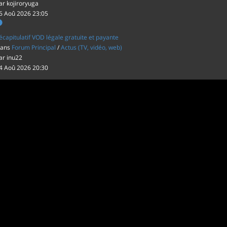
ar
kojiroryuga
6 Aoû 2026 23:05
écapitulatif VOD légale gratuite et payante
ans
Forum Principal
/
Actus (TV, vidéo, web)
ar
inu22
4 Aoû 2026 20:30