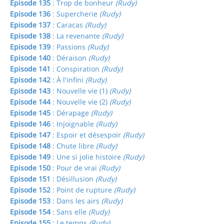
Episode 135
: Trop de bonheur
(Rudy)
Episode 136
: Supercherie
(Rudy)
Episode 137
: Caracas
(Rudy)
Episode 138
: La revenante
(Rudy)
Episode 139
: Passions
(Rudy)
Episode 140
: Déraison
(Rudy)
Episode 141
: Conspiration
(Rudy)
Episode 142
: À l'infini
(Rudy)
Episode 143
: Nouvelle vie (1)
(Rudy)
Episode 144
: Nouvelle vie (2)
(Rudy)
Episode 145
: Dérapage
(Rudy)
Episode 146
: Injoignable
(Rudy)
Episode 147
: Espoir et désespoir
(Rudy)
Episode 148
: Chute libre
(Rudy)
Episode 149
: Une si jolie histoire
(Rudy)
Episode 150
: Pour de vrai
(Rudy)
Episode 151
: Désillusion
(Rudy)
Episode 152
: Point de rupture
(Rudy)
Episode 153
: Dans les airs
(Rudy)
Episode 154
: Sans elle
(Rudy)
Episode 155
: Le temps
(Rudy)