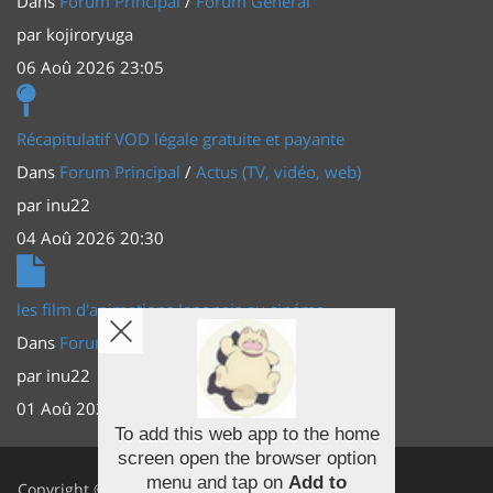
Dans
Forum Principal
/
Forum Général
par
kojiroryuga
06 Aoû 2026 23:05
Récapitulatif VOD légale gratuite et payante
Dans
Forum Principal
/
Actus (TV, vidéo, web)
par
inu22
04 Aoû 2026 20:30
les film d'animations Japonais au cinéma
Dans
Forum Principal
/
Actus (TV, vidéo, web)
par
inu22
01 Aoû 2026 20:56
To add this web app to the home
screen open the browser option
Facebook
menu and tap on
Add to
Copyright ©