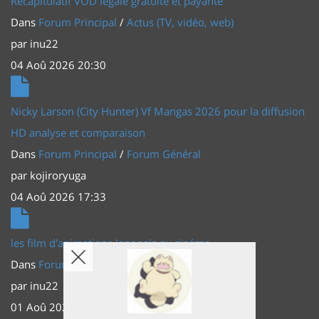
Récapitulatif VOD légale gratuite et payante
Dans
Forum Principal
/
Actus (TV, vidéo, web)
par
inu22
04 Aoû 2026 20:30
Nicky Larson (City Hunter) Vf Mangas 2026 pour la diffusion
HD analyse et comparaison
Dans
Forum Principal
/
Forum Général
par
kojiroryuga
04 Aoû 2026 17:33
les film d'animations Japonais au cinéma
Dans
Forum Principal
/
Actus (TV, vidéo, web)
par
inu22
01 Aoû 2026 20:56