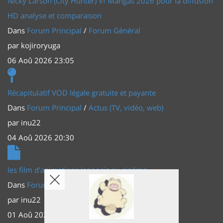
Nicky Larson (City Hunter) Vf Mangas 2026 pour la diffusion
HD analyse et comparaison
Dans
Forum Principal
/
Forum Général
par
kojiroryuga
06 Aoû 2026 23:05
Récapitulatif VOD légale gratuite et payante
Dans
Forum Principal
/
Actus (TV, vidéo, web)
par
inu22
04 Aoû 2026 20:30
les film d'animations Japonais au cinéma
Dans
Forum Principal
/
Actus (TV, vidéo, web)
par
inu22
01 Aoû 2026 20:56