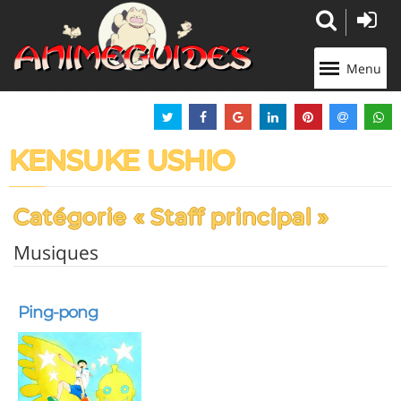
Panneau de gestion des cookies
Menu
KENSUKE USHIO
Catégorie « Staff principal »
Musiques
Ping-pong