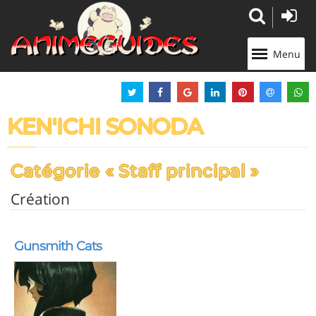
Panneau de gestion des cookies
Menu
KEN'ICHI SONODA
Catégorie « Staff principal »
Création
Gunsmith Cats