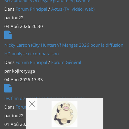
Récapitulatif VOD légale gratuite et payante
Dans
Forum Principal
/
Actus (TV, vidéo, web)
par
inu22
04 Aoû 2026 20:30
Nicky Larson (City Hunter) Vf Mangas 2026 pour la diffusion
HD analyse et comparaison
Dans
Forum Principal
/
Forum Général
par
kojiroryuga
04 Aoû 2026 17:33
les film d'animations Japonais au cinéma
Dans
Forum Principal
/
Actus (TV, vidéo, web)
par
inu22
01 Aoû 2026 20:56