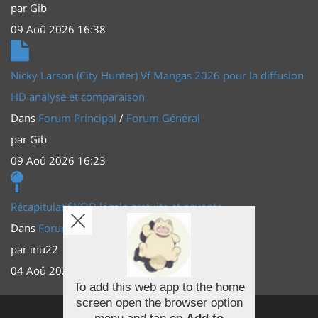
par
Gib
09 Aoû 2026 16:38
Nicky Larson (City Hunter) Vf Mangas 2026 pour la diffusion
HD analyse et comparaison
Dans
Forum Principal
/
Forum Général
par
Gib
09 Aoû 2026 16:23
Récapitulatif VOD légale gratuite et payante
Dans
Forum Principal
/
Actus (TV, vidéo, web)
par
inu22
04 Aoû 2026 20:30
To add this web app to the home
screen open the browser option
Facebook