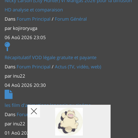
Nicky Larson (City Hunter) Vf Mangas 2026 pour la diffusion
HD analyse et comparaison
Dans
Forum Principal
/
Forum Général
par
kojiroryuga
06 Aoû 2026 23:05
Récapitulatif VOD légale gratuite et payante
Dans
Forum Principal
/
Actus (TV, vidéo, web)
par
inu22
04 Aoû 2026 20:30
les film d'animations Japonais au cinéma
Dans
Forum Principal
/
Actus (TV, vidéo, web)
par
inu22
01 Aoû 2026 20:56