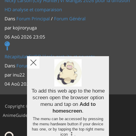
Nicky Larson (City Hunter) Vf Mangas 2026 pour la diffusion
HD analyse et comparaison
Dans
Forum Principal
/
Forum Général
par
kojiroryuga
06 Aoû 2026 23:05
Récapitulatif VOD légale gratuite et payante
Dans
Forum Principal
/
Actus (TV, vidéo, web)
par
inu22
04 Aoû 2026 20:30
To add this web app to the home
screen open the browser option
Facebook
menu and tap on
Add to
Copyright ©
homescreen
.
Youtube
AnimeGuides
The menu can be accessed by pressing
Twitter
the menu hardware button if your device
has one, or by tapping the top right menu
icon
.