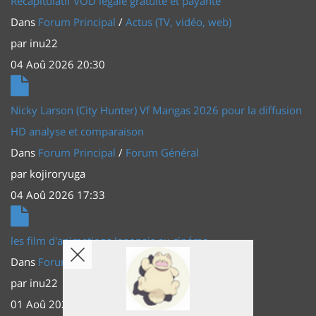
Récapitulatif VOD légale gratuite et payante
Dans
Forum Principal
/
Actus (TV, vidéo, web)
par
inu22
04 Aoû 2026 20:30
Nicky Larson (City Hunter) Vf Mangas 2026 pour la diffusion
HD analyse et comparaison
Dans
Forum Principal
/
Forum Général
par
kojiroryuga
04 Aoû 2026 17:33
les film d'animations Japonais au cinéma
Dans
Forum Principal
/
Actus (TV, vidéo, web)
par
inu22
01 Aoû 2026 20:56