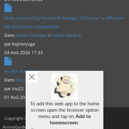
Nicky Larson (City Hunter) Vf Mangas 2026 pour la diffusion
HD analyse et comparaison
Dans
Forum Principal
/
Forum Général
par
kojiroryuga
04 Aoû 2026 17:33
les film d'animations Japonais au cinéma
Dans
Forum Principal
/
Actus (TV, vidéo, web)
par
inu22
01 Aoû 2026 20:56
To add this web app to the home
screen open the browser option
Facebook
menu and tap on
Add to
Copyright ©
homescreen
.
Youtube
AnimeGuides