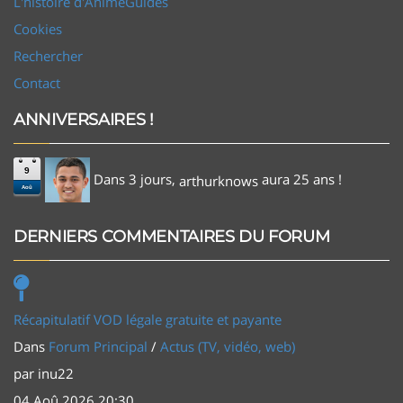
L'histoire d'AnimeGuides
Cookies
Rechercher
Contact
ANNIVERSAIRES !
9
Dans 3 jours,
aura 25 ans !
arthurknows
Aoû
DERNIERS COMMENTAIRES DU FORUM
Récapitulatif VOD légale gratuite et payante
Dans
Forum Principal
/
Actus (TV, vidéo, web)
par
inu22
04 Aoû 2026 20:30