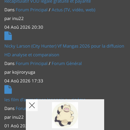
Récapitulatif VOD légale gratuite et payante
Dans
Forum Principal
/
Actus (TV, vidéo, web)
par
inu22
04 Aoû 2026 20:30
Nicky Larson (City Hunter) Vf Mangas 2026 pour la diffusion
HD analyse et comparaison
Dans
Forum Principal
/
Forum Général
par
kojiroryuga
04 Aoû 2026 17:33
les film d'animations Japonais au cinéma
Dans
Forum Principal
/
Actus (TV, vidéo, web)
par
inu22
01 Aoû 2026 20:56