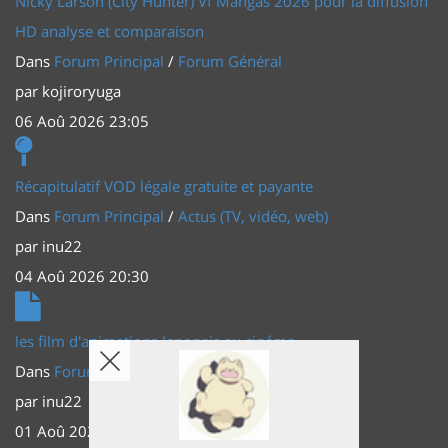
Nicky Larson (City Hunter) Vf Mangas 2026 pour la diffusion
HD analyse et comparaison
Dans
Forum Principal
/
Forum Général
par
kojiroryuga
06 Aoû 2026 23:05
Récapitulatif VOD légale gratuite et payante
Dans
Forum Principal
/
Actus (TV, vidéo, web)
par
inu22
04 Aoû 2026 20:30
les film d'animations Japonais au cinéma
Dans
Forum Principal
/
Actus (TV, vidéo, web)
par
inu22
01 Aoû 2026 20:56