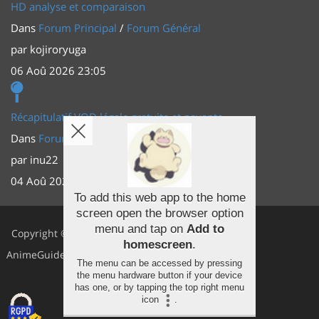
HD analyse et comparaison
Dans
Forum Principal
/
Forum Général
par
kojiroryuga
06 Aoû 2026 23:05
Récapitulatif VOD légale gratuite et payante
Dans
Forum Principal
/
Actus (TV, vidéo, web)
par
inu22
04 Aoû 2026 20:30
To add this web app to the home
screen open the browser option
Facebook
menu and tap on
Add to
Copyright ©
homescreen
.
Youtube
AnimeGuides
The menu can be accessed by pressing
Twitter
the menu hardware button if your device
has one, or by tapping the top right menu
icon
.
Instagram