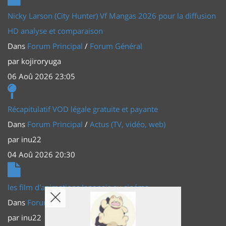
Nicky Larson (City Hunter) Vf Mangas 2026 pour la diffusion
HD analyse et comparaison
Dans
Forum Principal
/
Forum Général
par
kojiroryuga
06 Aoû 2026 23:05
Récapitulatif VOD légale gratuite et payante
Dans
Forum Principal
/
Actus (TV, vidéo, web)
par
inu22
04 Aoû 2026 20:30
les film d'animations Japonais au cinéma
Dans
Forum Principal
/
Actus (TV, vidéo, web)
par
inu22