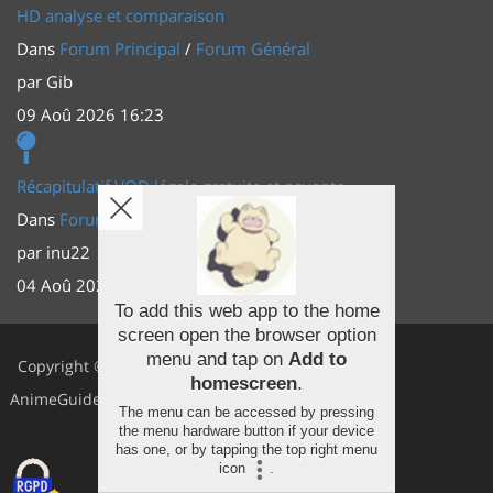
HD analyse et comparaison
Dans
Forum Principal
/
Forum Général
par
Gib
09 Aoû 2026 16:23
Récapitulatif VOD légale gratuite et payante
Dans
Forum Principal
/
Actus (TV, vidéo, web)
par
inu22
04 Aoû 2026 20:30
To add this web app to the home
screen open the browser option
Facebook
menu and tap on
Add to
Copyright ©
homescreen
.
Youtube
AnimeGuides
The menu can be accessed by pressing
Twitter
the menu hardware button if your device
has one, or by tapping the top right menu
icon
.
Instagram