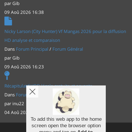
par
Gib
09 Aoû 2026 16:38
Nicky Larson (City Hunter) Vf Mangas 2026 pour la diffusion
HD analyse et comparaison
Dans
Forum Principal
/
Forum Général
par
Gib
09 Aoû 2026 16:23
Récapitulatif VOD légale gratuite et payante
Dans
Forum Principal
/
Actus (TV, vidéo, web)
par
inu22
04 Aoû 2026 20:30
To add this web app to the home
screen open the browser option
Facebook