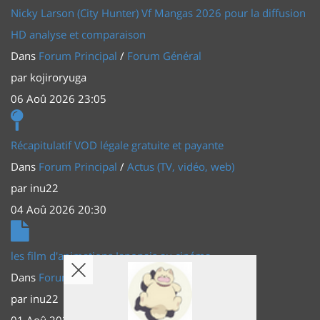
Nicky Larson (City Hunter) Vf Mangas 2026 pour la diffusion
HD analyse et comparaison
Dans
Forum Principal
/
Forum Général
par
kojiroryuga
06 Aoû 2026 23:05
Récapitulatif VOD légale gratuite et payante
Dans
Forum Principal
/
Actus (TV, vidéo, web)
par
inu22
04 Aoû 2026 20:30
les film d'animations Japonais au cinéma
Dans
Forum Principal
/
Actus (TV, vidéo, web)
par
inu22
01 Aoû 2026 20:56