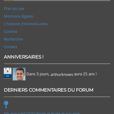
Plan du site
Mentions légales
L'histoire d'AnimeGuides
Cookies
Rechercher
Contact
ANNIVERSAIRES !
9
Dans 3 jours,
aura 25 ans !
arthurknows
Aoû
DERNIERS COMMENTAIRES DU FORUM
Récapitulatif VOD légale gratuite et payante